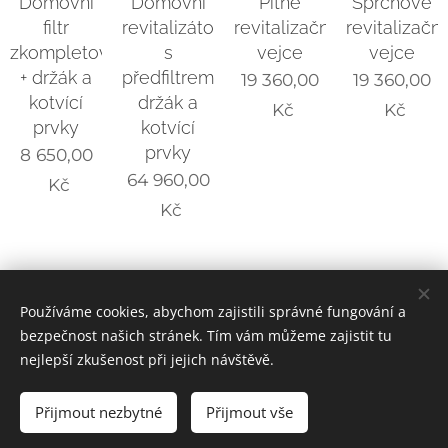
Domovní
Domovní
Pitné
Sprchové
filtr
revitalizátor
revitalizační
revitalizační
zkompletovaný
s
vejce
vejce
+ držák a
předfiltrem,
19 360,00
19 360,00
kotvící
držák a
Kč
Kč
prvky
kotvící
prvky
8 650,00
64 960,00
Kč
Kč
AQUA SANATURA © 2023
Používáme cookies, abychom zajistili správné fungování a
bezpečnost našich stránek. Tím vám můžeme zajistit tu
Made in Czech Republic
Cookies
nejlepší zkušenost při jejich návštěvě.
Přijmout nezbytné
Přijmout vše
Do košíku