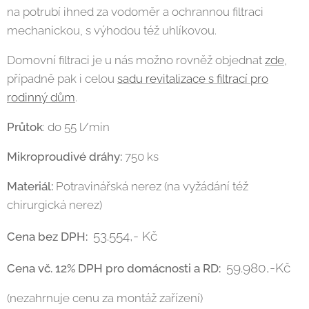
na potrubí ihned za vodoměr a ochrannou filtraci
mechanickou, s výhodou též uhlíkovou.
Domovní filtraci je u nás možno rovněž objednat
zde
,
případně pak i celou
sadu revitalizace s filtrací pro
rodinný dům
.
Průtok
: do 55 l/min
Mikroproudivé dráhy:
750 ks
Materiál:
Potravinářská nerez (na vyžádání též
chirurgická nerez)
53.554
,-
Kč
Cena bez DPH:
59.980,-Kč
Cena vč. 12% DPH pro domácnosti a RD:
(nezahrnuje cenu za montáž zařízení)