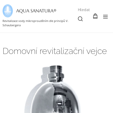
AQUA SANATURA®
Hledat
Revitalizace vody mikroprouděním dle principů V.
Schaubergera
Domovní revitalizační vejce